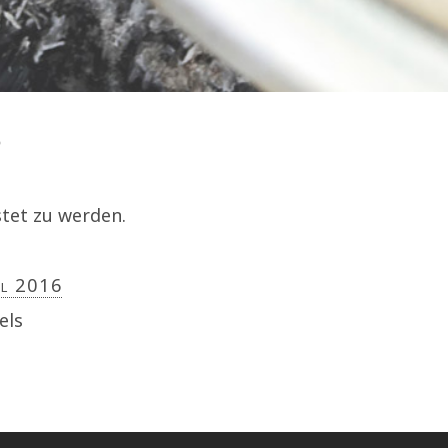
S
stet zu werden.
il 2016
els