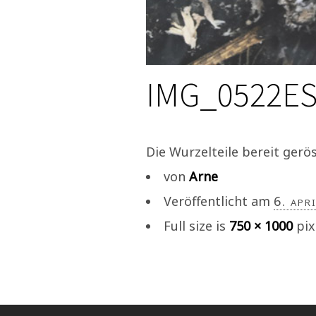
IMG_0522E
Die Wurzelteile bereit gerö
von
Arne
Veröffentlicht am
6. apr
Full size is
750 × 1000
pix