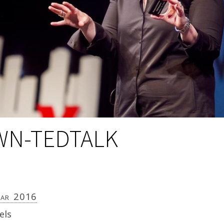
N-TEDTALK
uar 2016
els