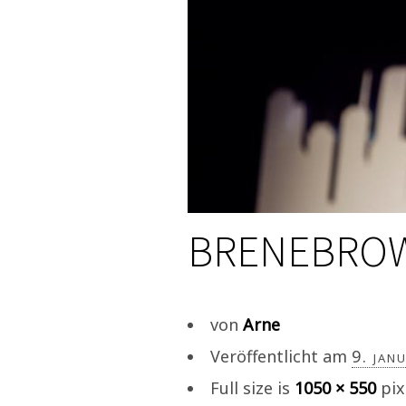
BRENEBROW
von
Arne
Veröffentlicht am
9. jan
Full size is
1050 × 550
pix