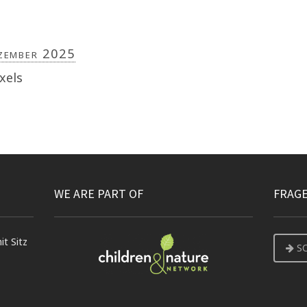
zember 2025
xels
WE ARE PART OF
FRAG
t Sitz
S